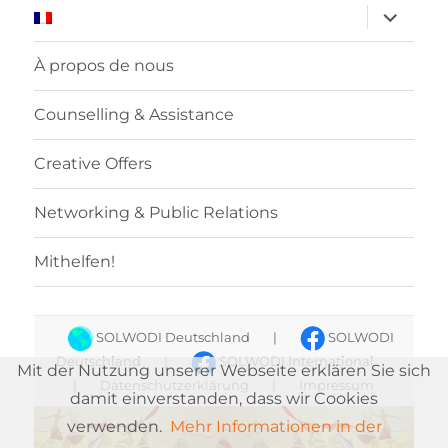
ouvrir
le
sous-
menu
À propos de nous
Counselling & Assistance
Creative Offers
Networking & Public Relations
Mithelfen!
SOLWODI Deutschland
|
SOLWODI
Deutschland
|
SOLWODI International
Mit der Nutzung unserer Webseite erklären Sie sich
|
Datenschutzerklärung
|
Impressum
damit einverstanden, dass wir Cookies
verwenden.
Mehr Informationen in der