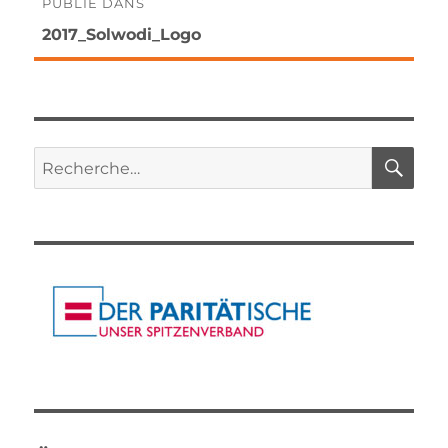
Navigation
PUBLIÉ DANS
2017_Solwodi_Logo
de
l’article
RE
Recherche
pour :